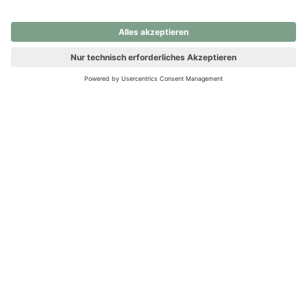
nochmals versuchen.
Ups! Da ist etwas schiefgelaufen. Bitte die Seite neu laden oder
nochmals versuchen.