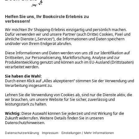
Ups! Da ist etwas schiefgelaufen. Bitte die Seite neu laden oder
nochmals versuchen.
Ups! Da ist etwas schiefgelaufen. Bitte die Seite neu laden oder