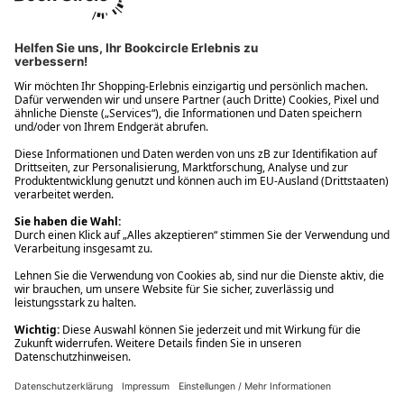
Ups! Da ist etwas schiefgelaufen. Bitte die Seite neu laden oder
nochmals versuchen.
Ups! Da ist etwas schiefgelaufen. Bitte die Seite neu laden oder