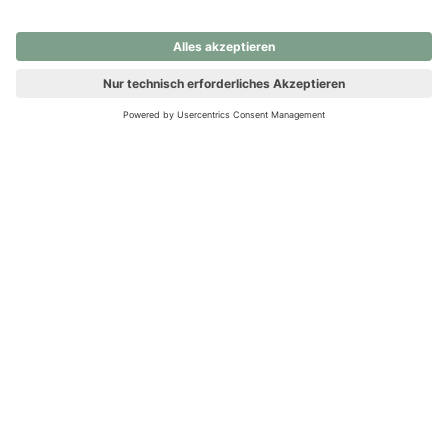
nochmals versuchen.
Ups! Da ist etwas schiefgelaufen. Bitte die Seite neu laden oder
nochmals versuchen.