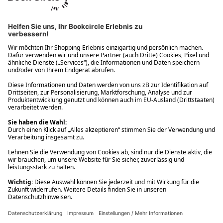
Ups! Da ist etwas schiefgelaufen. Bitte die Seite neu laden oder
nochmals versuchen.
Ups! Da ist etwas schiefgelaufen. Bitte die Seite neu laden oder