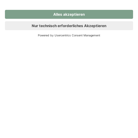
nochmals versuchen.
Ups! Da ist etwas schiefgelaufen. Bitte die Seite neu laden oder
nochmals versuchen.