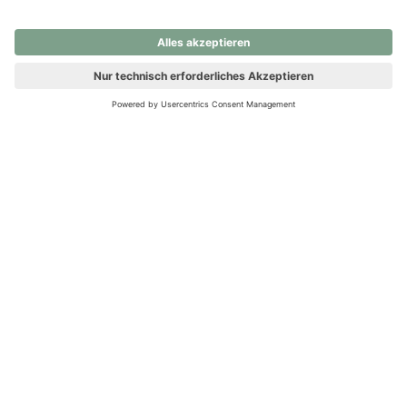
nochmals versuchen.
Ups! Da ist etwas schiefgelaufen. Bitte die Seite neu laden oder
nochmals versuchen.