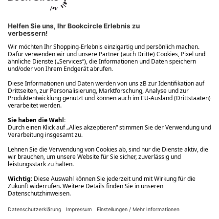
Ups! Da ist etwas schiefgelaufen. Bitte die Seite neu laden oder
nochmals versuchen.
Ups! Da ist etwas schiefgelaufen. Bitte die Seite neu laden oder