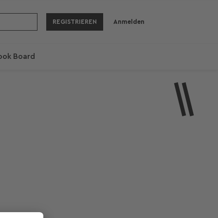
REGISTRIEREN
Anmelden
ook Board