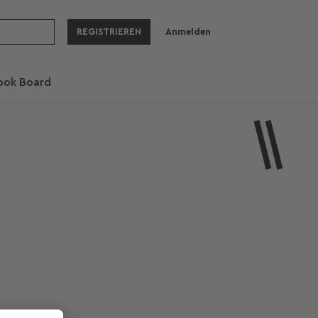
REGISTRIEREN
Anmelden
ook Board