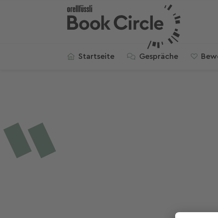
Startseite
Gespräche
Bew