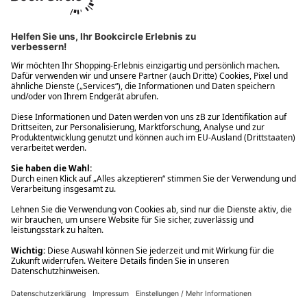
Ups! Da ist etwas schiefgelaufen. Bitte die Seite neu laden oder
nochmals versuchen.
Ups! Da ist etwas schiefgelaufen. Bitte die Seite neu laden oder