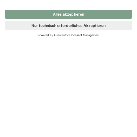
nochmals versuchen.
Ups! Da ist etwas schiefgelaufen. Bitte die Seite neu laden oder
nochmals versuchen.