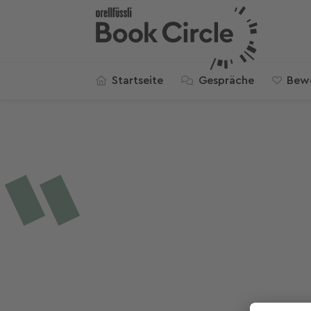
Startseite
Gespräche
Bew