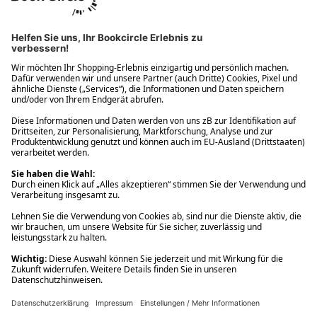
Ups! Da ist etwas schiefgelaufen. Bitte die Seite neu laden oder
nochmals versuchen.
Ups! Da ist etwas schiefgelaufen. Bitte die Seite neu laden oder