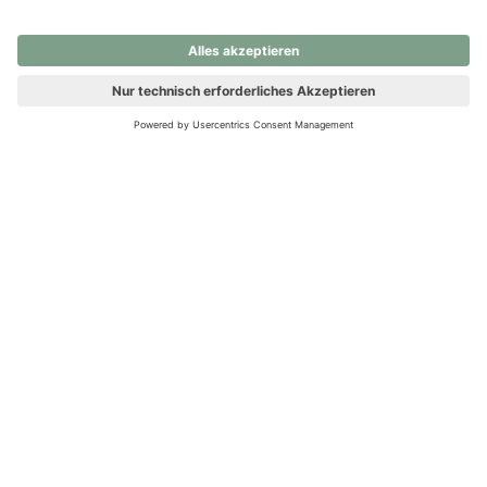
nochmals versuchen.
Ups! Da ist etwas schiefgelaufen. Bitte die Seite neu laden oder
nochmals versuchen.