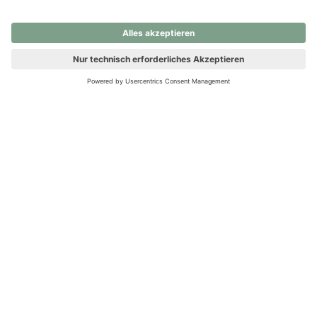
nochmals versuchen.
Ups! Da ist etwas schiefgelaufen. Bitte die Seite neu laden oder
nochmals versuchen.