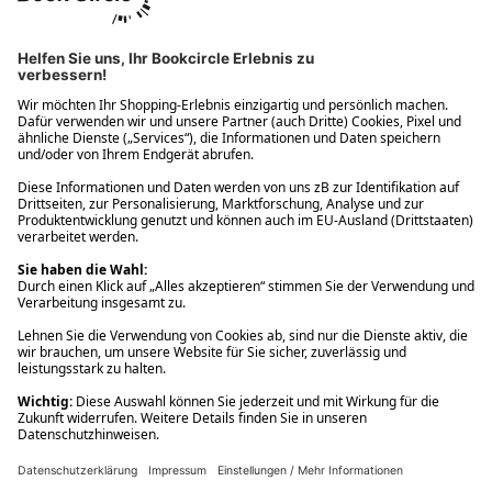
Ups! Da ist etwas schiefgelaufen. Bitte die Seite neu laden oder
nochmals versuchen.
Ups! Da ist etwas schiefgelaufen. Bitte die Seite neu laden oder