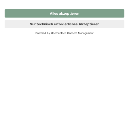
nochmals versuchen.
Ups! Da ist etwas schiefgelaufen. Bitte die Seite neu laden oder
nochmals versuchen.