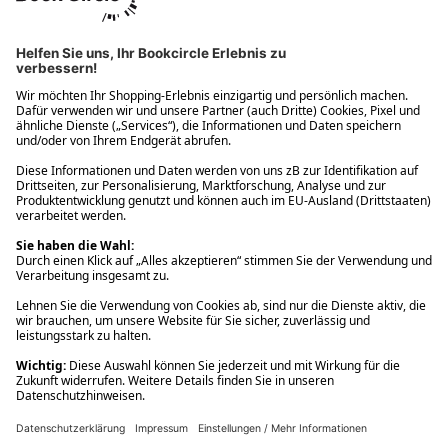
Ups! Da ist etwas schiefgelaufen. Bitte die Seite neu laden oder
nochmals versuchen.
Ups! Da ist etwas schiefgelaufen. Bitte die Seite neu laden oder