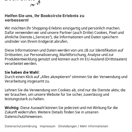
Ups! Da ist etwas schiefgelaufen. Bitte die Seite neu laden oder
nochmals versuchen.
Ups! Da ist etwas schiefgelaufen. Bitte die Seite neu laden oder