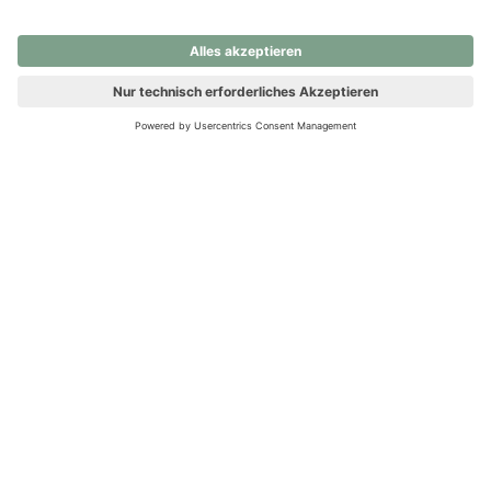
nochmals versuchen.
Ups! Da ist etwas schiefgelaufen. Bitte die Seite neu laden oder
nochmals versuchen.