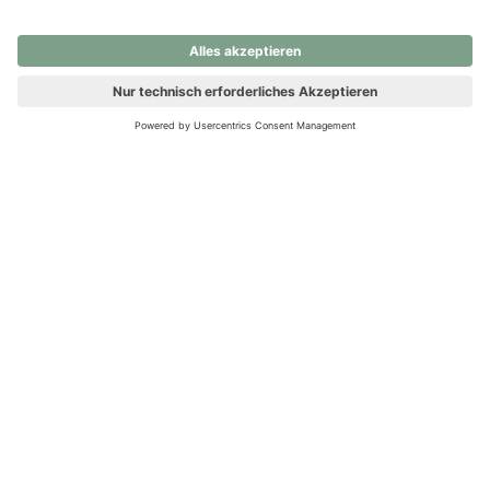
nochmals versuchen.
Ups! Da ist etwas schiefgelaufen. Bitte die Seite neu laden oder
nochmals versuchen.