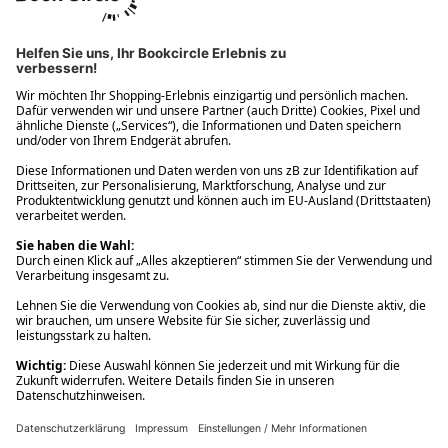
Ups! Da ist etwas schiefgelaufen. Bitte die Seite neu laden oder
nochmals versuchen.
Ups! Da ist etwas schiefgelaufen. Bitte die Seite neu laden oder