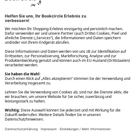
Ups! Da ist etwas schiefgelaufen. Bitte die Seite neu laden oder
nochmals versuchen.
Ups! Da ist etwas schiefgelaufen. Bitte die Seite neu laden oder