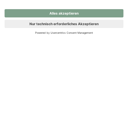
nochmals versuchen.
Ups! Da ist etwas schiefgelaufen. Bitte die Seite neu laden oder
nochmals versuchen.