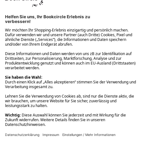
Ups! Da ist etwas schiefgelaufen. Bitte die Seite neu laden oder
nochmals versuchen.
Ups! Da ist etwas schiefgelaufen. Bitte die Seite neu laden oder