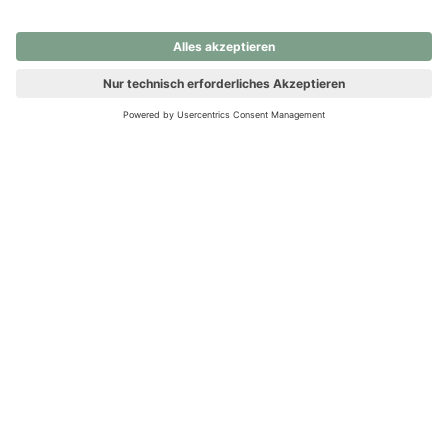
nochmals versuchen.
Ups! Da ist etwas schiefgelaufen. Bitte die Seite neu laden oder
nochmals versuchen.