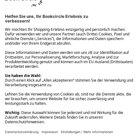
Ups! Da ist etwas schiefgelaufen. Bitte die Seite neu laden oder
nochmals versuchen.
Ups! Da ist etwas schiefgelaufen. Bitte die Seite neu laden oder