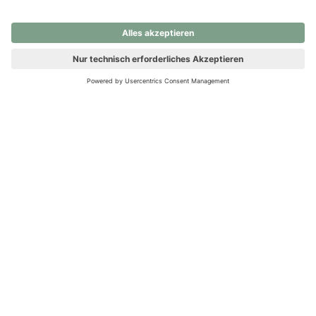
nochmals versuchen.
Ups! Da ist etwas schiefgelaufen. Bitte die Seite neu laden oder
nochmals versuchen.