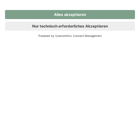
nochmals versuchen.
Ups! Da ist etwas schiefgelaufen. Bitte die Seite neu laden oder
nochmals versuchen.