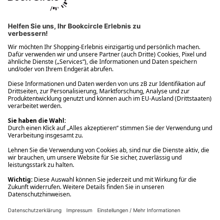
Ups! Da ist etwas schiefgelaufen. Bitte die Seite neu laden oder
nochmals versuchen.
Ups! Da ist etwas schiefgelaufen. Bitte die Seite neu laden oder