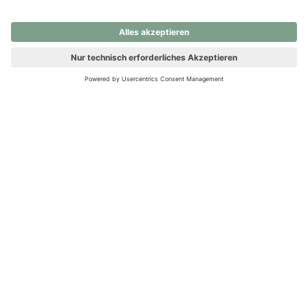
nochmals versuchen.
Ups! Da ist etwas schiefgelaufen. Bitte die Seite neu laden oder
nochmals versuchen.