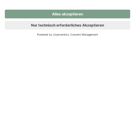
nochmals versuchen.
Ups! Da ist etwas schiefgelaufen. Bitte die Seite neu laden oder
nochmals versuchen.