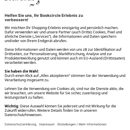
Ups! Da ist etwas schiefgelaufen. Bitte die Seite neu laden oder
nochmals versuchen.
Ups! Da ist etwas schiefgelaufen. Bitte die Seite neu laden oder