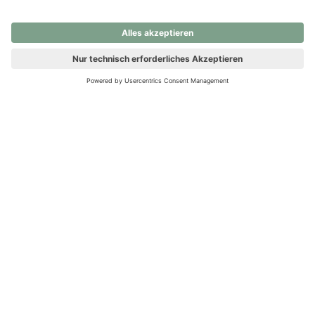
nochmals versuchen.
Ups! Da ist etwas schiefgelaufen. Bitte die Seite neu laden oder
nochmals versuchen.