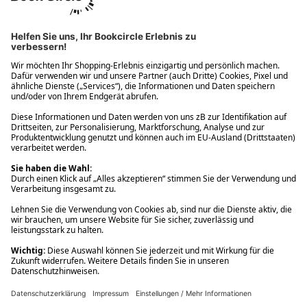
Ups! Da ist etwas schiefgelaufen. Bitte die Seite neu laden oder
nochmals versuchen.
Ups! Da ist etwas schiefgelaufen. Bitte die Seite neu laden oder