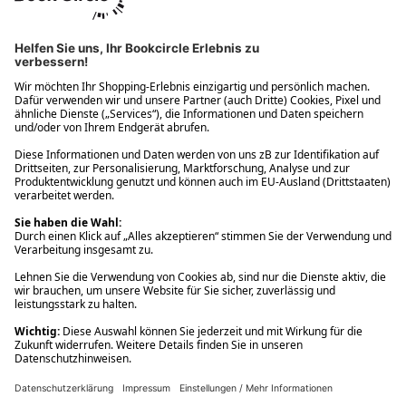
Ups! Da ist etwas schiefgelaufen. Bitte die Seite neu laden oder
nochmals versuchen.
Ups! Da ist etwas schiefgelaufen. Bitte die Seite neu laden oder