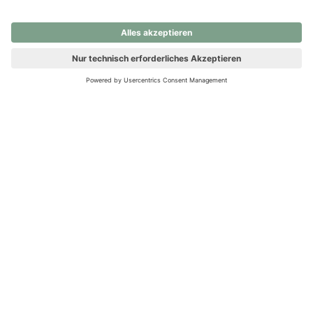
nochmals versuchen.
Ups! Da ist etwas schiefgelaufen. Bitte die Seite neu laden oder
nochmals versuchen.