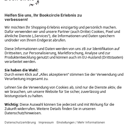
Ups! Da ist etwas schiefgelaufen. Bitte die Seite neu laden oder
nochmals versuchen.
Ups! Da ist etwas schiefgelaufen. Bitte die Seite neu laden oder