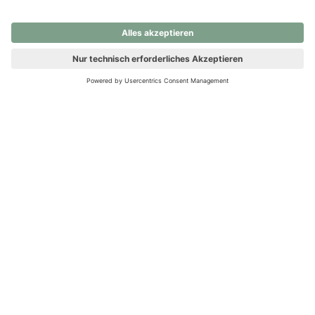
nochmals versuchen.
Ups! Da ist etwas schiefgelaufen. Bitte die Seite neu laden oder
nochmals versuchen.