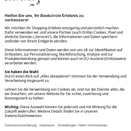
Ups! Da ist etwas schiefgelaufen. Bitte die Seite neu laden oder
nochmals versuchen.
Ups! Da ist etwas schiefgelaufen. Bitte die Seite neu laden oder