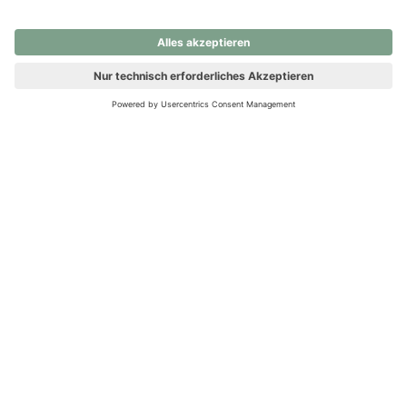
nochmals versuchen.
Ups! Da ist etwas schiefgelaufen. Bitte die Seite neu laden oder
nochmals versuchen.