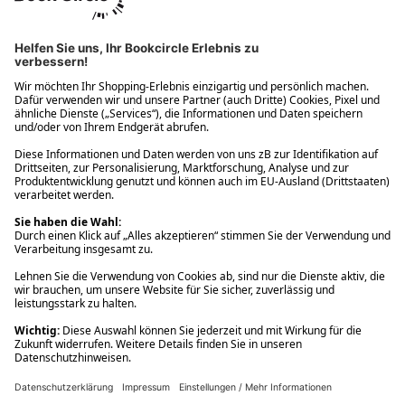
Ups! Da ist etwas schiefgelaufen. Bitte die Seite neu laden oder
nochmals versuchen.
Ups! Da ist etwas schiefgelaufen. Bitte die Seite neu laden oder