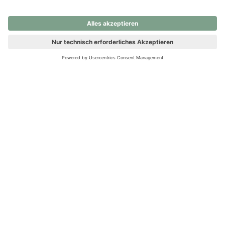
nochmals versuchen.
Ups! Da ist etwas schiefgelaufen. Bitte die Seite neu laden oder
nochmals versuchen.