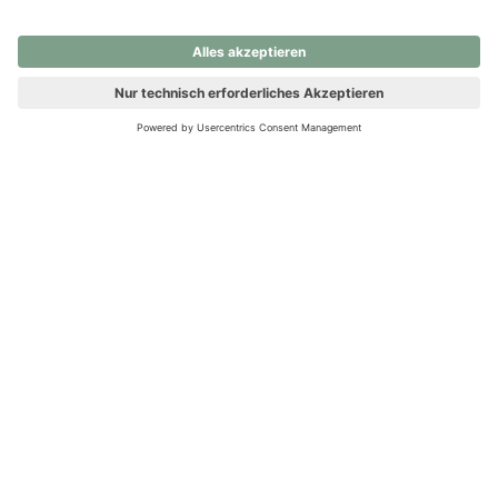
nochmals versuchen.
Ups! Da ist etwas schiefgelaufen. Bitte die Seite neu laden oder
nochmals versuchen.