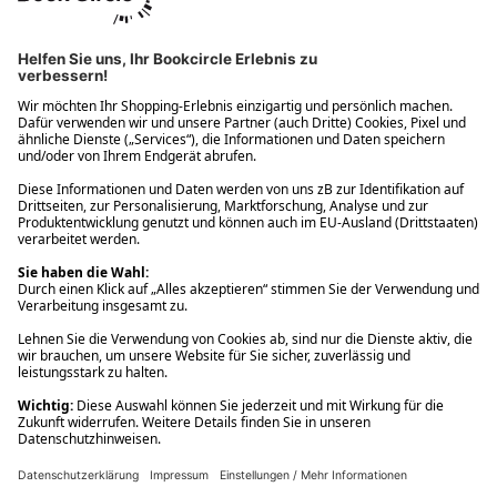
Ups! Da ist etwas schiefgelaufen. Bitte die Seite neu laden oder
nochmals versuchen.
Ups! Da ist etwas schiefgelaufen. Bitte die Seite neu laden oder