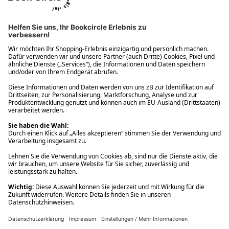
Ups! Da ist etwas schiefgelaufen. Bitte die Seite neu laden oder
nochmals versuchen.
Ups! Da ist etwas schiefgelaufen. Bitte die Seite neu laden oder