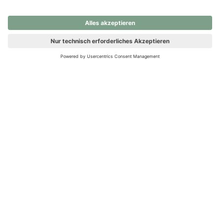
nochmals versuchen.
Ups! Da ist etwas schiefgelaufen. Bitte die Seite neu laden oder
nochmals versuchen.