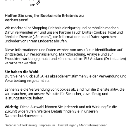
Ups! Da ist etwas schiefgelaufen. Bitte die Seite neu laden oder
nochmals versuchen.
Ups! Da ist etwas schiefgelaufen. Bitte die Seite neu laden oder