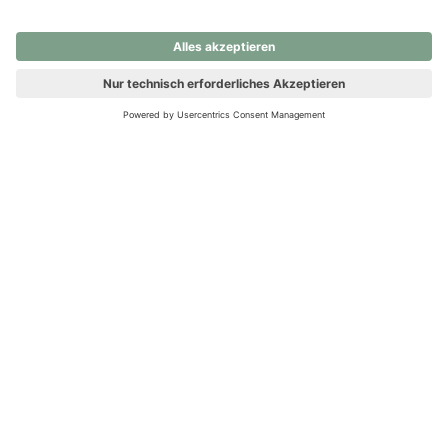
nochmals versuchen.
Ups! Da ist etwas schiefgelaufen. Bitte die Seite neu laden oder
nochmals versuchen.