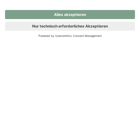
nochmals versuchen.
Ups! Da ist etwas schiefgelaufen. Bitte die Seite neu laden oder
nochmals versuchen.