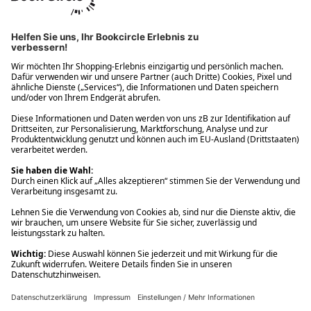
Ups! Da ist etwas schiefgelaufen. Bitte die Seite neu laden oder
nochmals versuchen.
Ups! Da ist etwas schiefgelaufen. Bitte die Seite neu laden oder