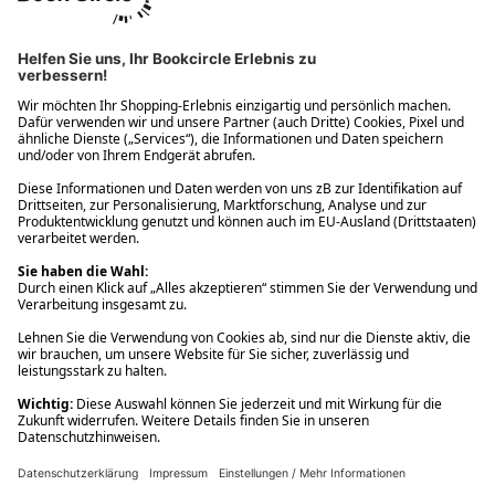
Ups! Da ist etwas schiefgelaufen. Bitte die Seite neu laden oder
nochmals versuchen.
Ups! Da ist etwas schiefgelaufen. Bitte die Seite neu laden oder