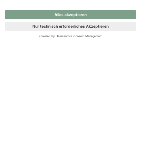
nochmals versuchen.
Ups! Da ist etwas schiefgelaufen. Bitte die Seite neu laden oder
nochmals versuchen.