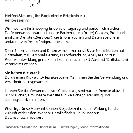
Ups! Da ist etwas schiefgelaufen. Bitte die Seite neu laden oder
nochmals versuchen.
Ups! Da ist etwas schiefgelaufen. Bitte die Seite neu laden oder