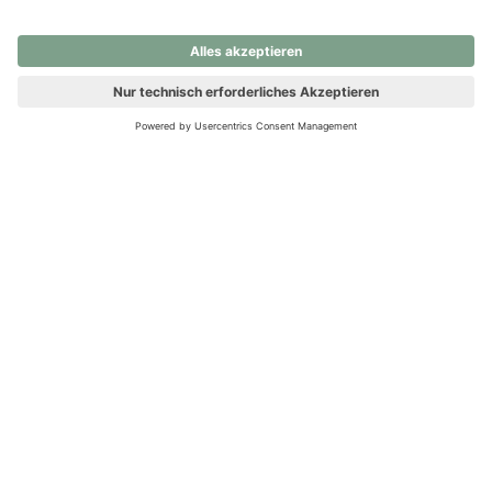
nochmals versuchen.
Ups! Da ist etwas schiefgelaufen. Bitte die Seite neu laden oder
nochmals versuchen.