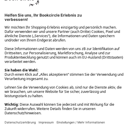
Ups! Da ist etwas schiefgelaufen. Bitte die Seite neu laden oder
nochmals versuchen.
Ups! Da ist etwas schiefgelaufen. Bitte die Seite neu laden oder