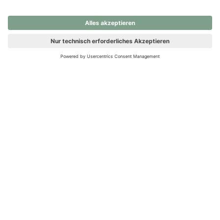
nochmals versuchen.
Ups! Da ist etwas schiefgelaufen. Bitte die Seite neu laden oder
nochmals versuchen.