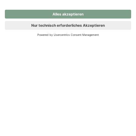
nochmals versuchen.
Ups! Da ist etwas schiefgelaufen. Bitte die Seite neu laden oder
nochmals versuchen.