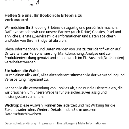
Ups! Da ist etwas schiefgelaufen. Bitte die Seite neu laden oder
nochmals versuchen.
Ups! Da ist etwas schiefgelaufen. Bitte die Seite neu laden oder