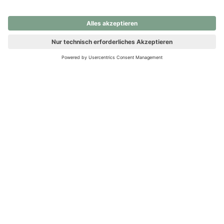
nochmals versuchen.
Ups! Da ist etwas schiefgelaufen. Bitte die Seite neu laden oder
nochmals versuchen.