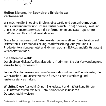
Ups! Da ist etwas schiefgelaufen. Bitte die Seite neu laden oder
nochmals versuchen.
Ups! Da ist etwas schiefgelaufen. Bitte die Seite neu laden oder