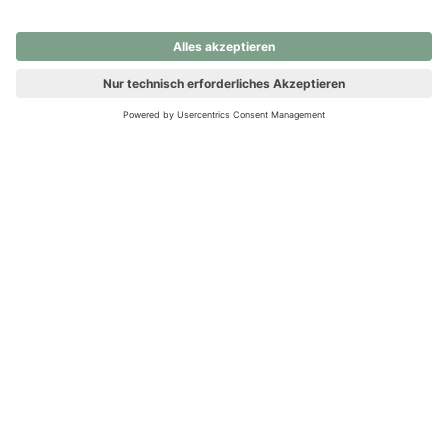
nochmals versuchen.
Ups! Da ist etwas schiefgelaufen. Bitte die Seite neu laden oder
nochmals versuchen.