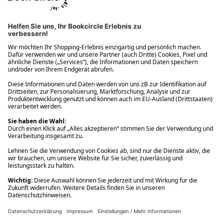
Ups! Da ist etwas schiefgelaufen. Bitte die Seite neu laden oder
nochmals versuchen.
Ups! Da ist etwas schiefgelaufen. Bitte die Seite neu laden oder