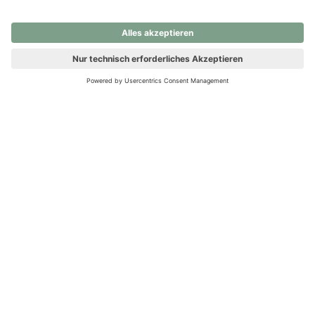
nochmals versuchen.
Ups! Da ist etwas schiefgelaufen. Bitte die Seite neu laden oder
nochmals versuchen.