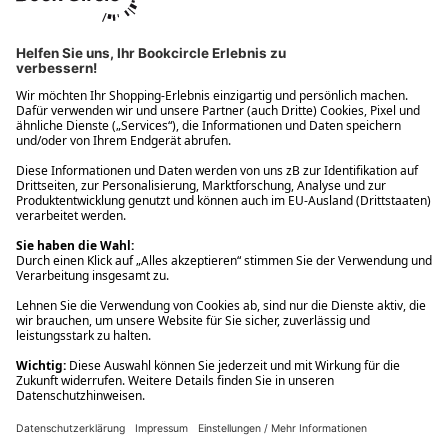
Ups! Da ist etwas schiefgelaufen. Bitte die Seite neu laden oder
nochmals versuchen.
Ups! Da ist etwas schiefgelaufen. Bitte die Seite neu laden oder