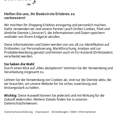
Ups! Da ist etwas schiefgelaufen. Bitte die Seite neu laden oder
nochmals versuchen.
Ups! Da ist etwas schiefgelaufen. Bitte die Seite neu laden oder