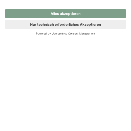
nochmals versuchen.
Ups! Da ist etwas schiefgelaufen. Bitte die Seite neu laden oder
nochmals versuchen.