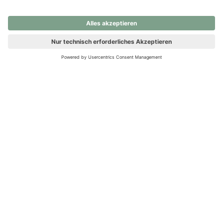
nochmals versuchen.
Ups! Da ist etwas schiefgelaufen. Bitte die Seite neu laden oder
nochmals versuchen.