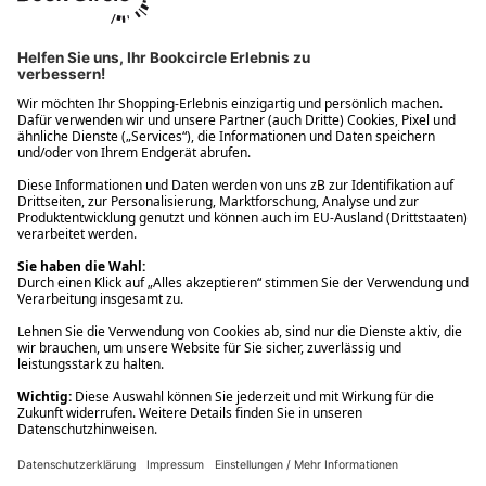
Ups! Da ist etwas schiefgelaufen. Bitte die Seite neu laden oder
nochmals versuchen.
Ups! Da ist etwas schiefgelaufen. Bitte die Seite neu laden oder