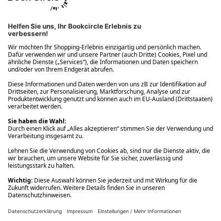
Ups! Da ist etwas schiefgelaufen. Bitte die Seite neu laden oder
nochmals versuchen.
Ups! Da ist etwas schiefgelaufen. Bitte die Seite neu laden oder