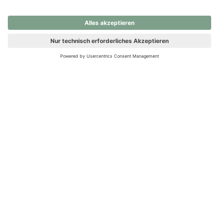
nochmals versuchen.
Ups! Da ist etwas schiefgelaufen. Bitte die Seite neu laden oder
nochmals versuchen.