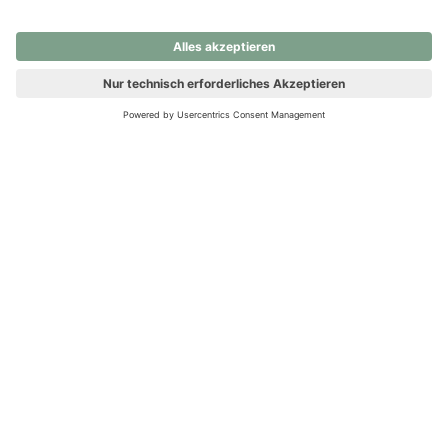
nochmals versuchen.
Ups! Da ist etwas schiefgelaufen. Bitte die Seite neu laden oder
nochmals versuchen.