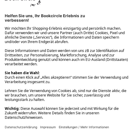
Ups! Da ist etwas schiefgelaufen. Bitte die Seite neu laden oder
nochmals versuchen.
Ups! Da ist etwas schiefgelaufen. Bitte die Seite neu laden oder