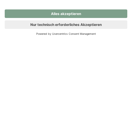
nochmals versuchen.
Ups! Da ist etwas schiefgelaufen. Bitte die Seite neu laden oder
nochmals versuchen.