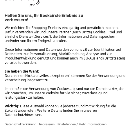
Ups! Da ist etwas schiefgelaufen. Bitte die Seite neu laden oder
nochmals versuchen.
Ups! Da ist etwas schiefgelaufen. Bitte die Seite neu laden oder