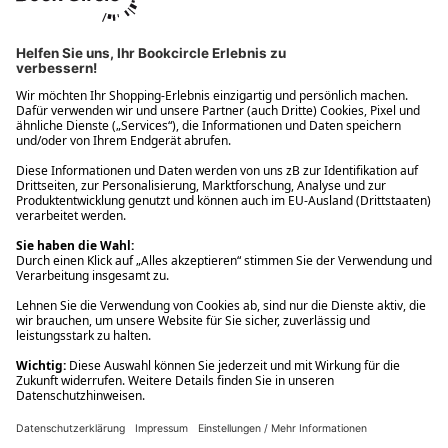
Ups! Da ist etwas schiefgelaufen. Bitte die Seite neu laden oder
nochmals versuchen.
Ups! Da ist etwas schiefgelaufen. Bitte die Seite neu laden oder