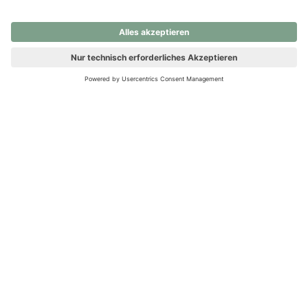
nochmals versuchen.
Ups! Da ist etwas schiefgelaufen. Bitte die Seite neu laden oder
nochmals versuchen.