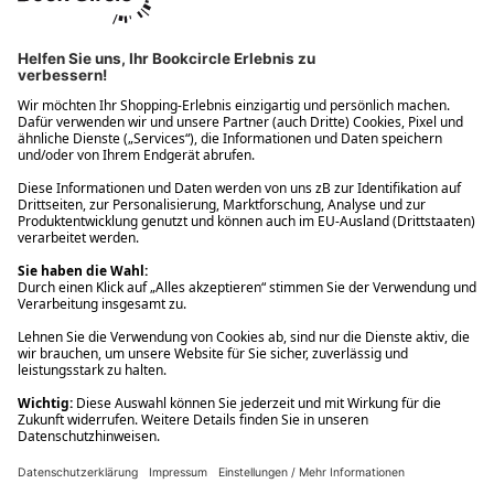
Ups! Da ist etwas schiefgelaufen. Bitte die Seite neu laden oder
nochmals versuchen.
Ups! Da ist etwas schiefgelaufen. Bitte die Seite neu laden oder