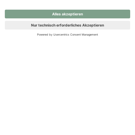
nochmals versuchen.
Ups! Da ist etwas schiefgelaufen. Bitte die Seite neu laden oder
nochmals versuchen.