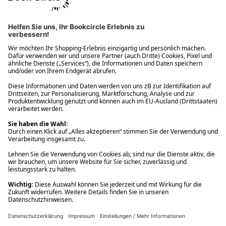
Ups! Da ist etwas schiefgelaufen. Bitte die Seite neu laden oder
nochmals versuchen.
Ups! Da ist etwas schiefgelaufen. Bitte die Seite neu laden oder