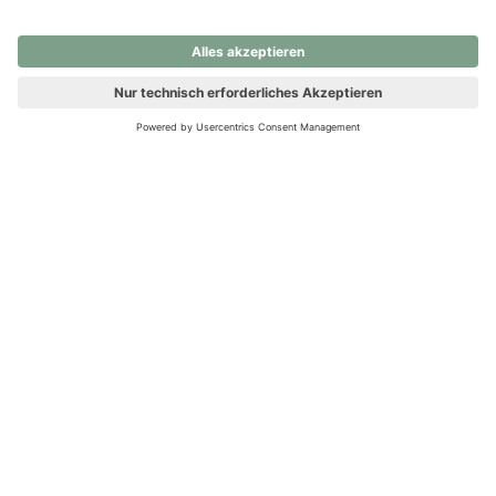
nochmals versuchen.
Ups! Da ist etwas schiefgelaufen. Bitte die Seite neu laden oder
nochmals versuchen.