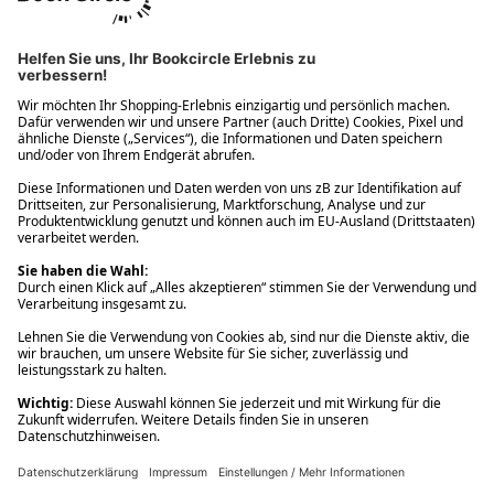
Ups! Da ist etwas schiefgelaufen. Bitte die Seite neu laden oder
nochmals versuchen.
Ups! Da ist etwas schiefgelaufen. Bitte die Seite neu laden oder