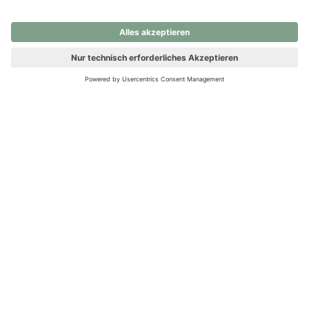
nochmals versuchen.
Ups! Da ist etwas schiefgelaufen. Bitte die Seite neu laden oder
nochmals versuchen.