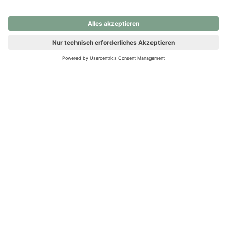
nochmals versuchen.
Ups! Da ist etwas schiefgelaufen. Bitte die Seite neu laden oder
nochmals versuchen.