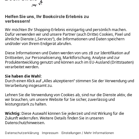
Ups! Da ist etwas schiefgelaufen. Bitte die Seite neu laden oder
nochmals versuchen.
Ups! Da ist etwas schiefgelaufen. Bitte die Seite neu laden oder