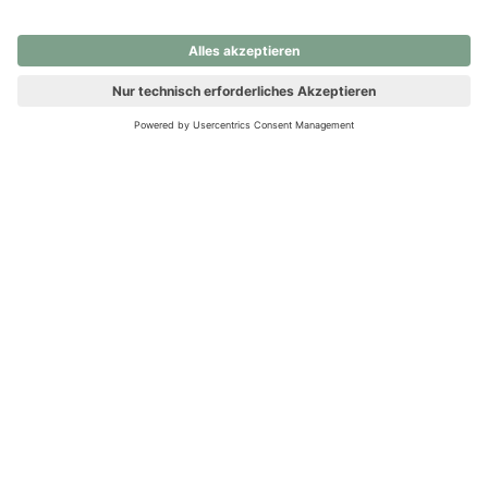
nochmals versuchen.
Ups! Da ist etwas schiefgelaufen. Bitte die Seite neu laden oder
nochmals versuchen.