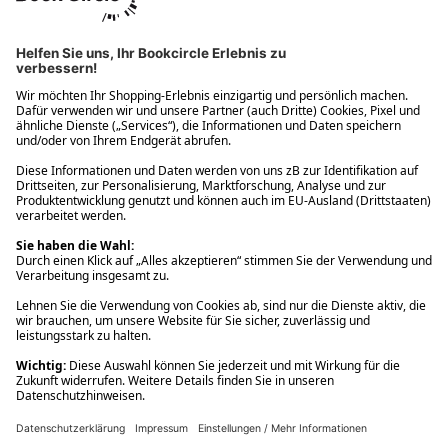
Ups! Da ist etwas schiefgelaufen. Bitte die Seite neu laden oder
nochmals versuchen.
Ups! Da ist etwas schiefgelaufen. Bitte die Seite neu laden oder