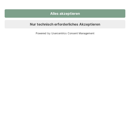
nochmals versuchen.
Ups! Da ist etwas schiefgelaufen. Bitte die Seite neu laden oder
nochmals versuchen.