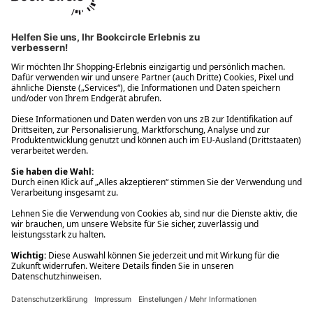
Ups! Da ist etwas schiefgelaufen. Bitte die Seite neu laden oder
nochmals versuchen.
Ups! Da ist etwas schiefgelaufen. Bitte die Seite neu laden oder