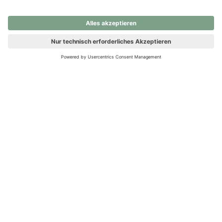
nochmals versuchen.
Ups! Da ist etwas schiefgelaufen. Bitte die Seite neu laden oder
nochmals versuchen.