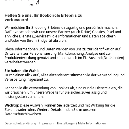
Ups! Da ist etwas schiefgelaufen. Bitte die Seite neu laden oder
nochmals versuchen.
Ups! Da ist etwas schiefgelaufen. Bitte die Seite neu laden oder