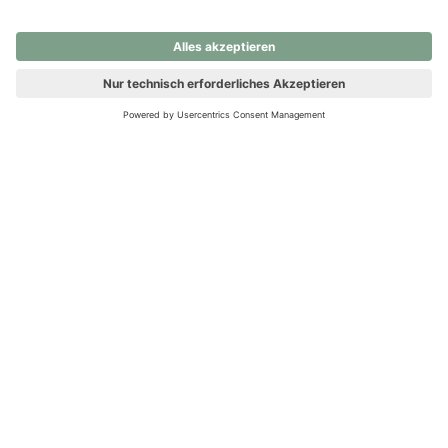
nochmals versuchen.
Ups! Da ist etwas schiefgelaufen. Bitte die Seite neu laden oder
nochmals versuchen.