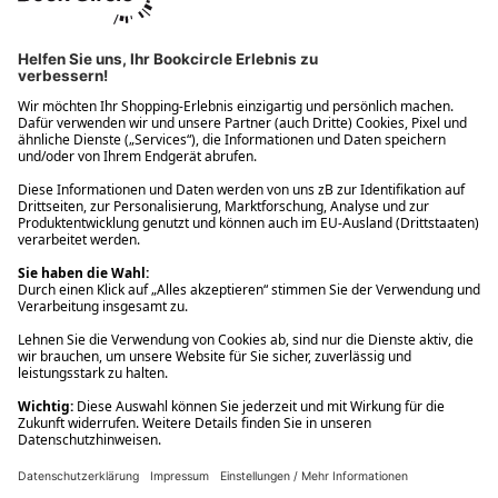
Ups! Da ist etwas schiefgelaufen. Bitte die Seite neu laden oder
nochmals versuchen.
Ups! Da ist etwas schiefgelaufen. Bitte die Seite neu laden oder