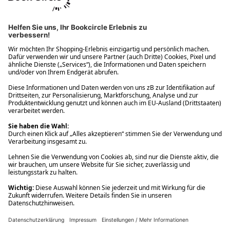
Ups! Da ist etwas schiefgelaufen. Bitte die Seite neu laden oder
nochmals versuchen.
Ups! Da ist etwas schiefgelaufen. Bitte die Seite neu laden oder