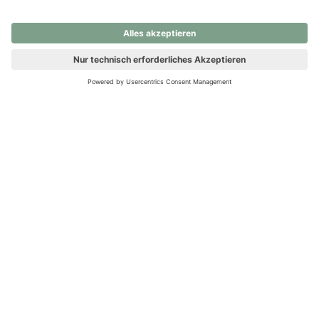
nochmals versuchen.
Ups! Da ist etwas schiefgelaufen. Bitte die Seite neu laden oder
nochmals versuchen.